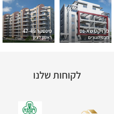
פרויקט שא-נס
פינסקר 47-49
מבני מגורים
ראשון לציון
לקוחות שלנו